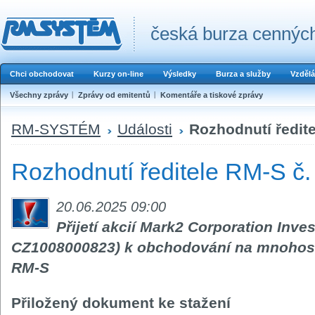
česká burza cenných
Chci obchodovat
Kurzy on-line
Výsledky
Burza a služby
Vzdělá
Všechny zprávy
Zprávy od emitentů
Komentáře a tiskové zprávy
RM-SYSTÉM
Události
Rozhodnutí ředite
Rozhodnutí ředitele RM-S č.
20.06.2025 09:00
Přijetí akcií Mark2 Corporation Inve
CZ1008000823) k obchodování na mnohos
RM-S
Přiložený dokument ke stažení