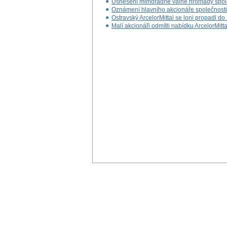
Usnesení mimořádné valné hromady společn
Oznámení hlavního akcionáře společnosti A
Ostravský ArcelorMittal se loni propadl do 
Malí akcionáři odmítli nabídku ArcelorMitta