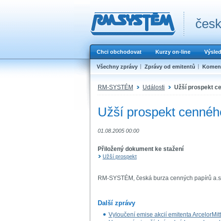
česk
Chci obchodovat
Kurzy on-line
Výsle
Všechny zprávy
Zprávy od emitentů
Koment
RM-SYSTÉM
Události
Užší prospekt c
Užší prospekt cennéh
01.08.2005 00:00
Přiložený dokument ke stažení
Užší prospekt
RM-SYSTÉM, česká burza cenných papírů a.s
Další zprávy
Vyloučení emise akcií emitenta ArcelorM