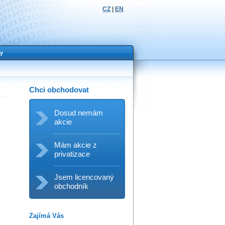
CZ
|
EN
y
Chci obchodovat
Dosud nemám
akcie
Mám akcie z
privatizace
Jsem licencovaný
obchodník
Zajímá Vás