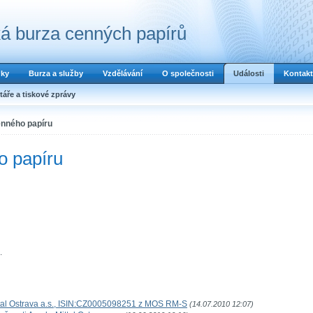
á burza cenných papírů
dky
Burza a služby
Vzdělávání
O společnosti
Události
Kontakt
áře a tiskové zprávy
enného papíru
o papíru
.
ittal Ostrava a.s., ISIN:CZ0005098251 z MOS RM-S
(14.07.2010 12:07)