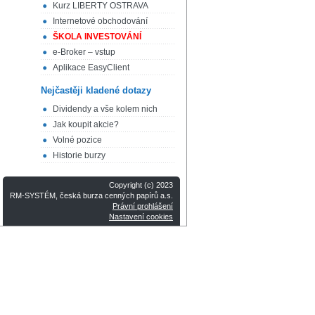
Kurz LIBERTY OSTRAVA
Internetové obchodování
ŠKOLA INVESTOVÁNÍ
e-Broker – vstup
Aplikace EasyClient
Nejčastěji kladené dotazy
Dividendy a vše kolem nich
Jak koupit akcie?
Volné pozice
Historie burzy
Copyright (c) 2023
RM-SYSTÉM, česká burza cenných papírů a.s.
Právní prohlášení
Nastavení cookies