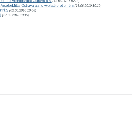
osti ArcelorMittal Ostrava a.s.
(16.06.2010 10:16)
rcelorMittal Ostrava a.s. o výplatě protiplnění
(16.06.2010 10:12)
ztráty
(02.06.2010 10:06)
l
(27.05.2010 10:19)