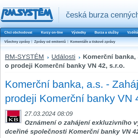
česká burza cenných
Chci obchodovat
Kurzy on-line
Výsledky
Burza a služby
Vzdělá
Všechny zprávy
Zprávy od emitentů
Komentáře a tiskové zprávy
RM-SYSTÉM
Události
Komerční banka, a
o prodeji Komerční banky VN 42, s.r.o.
Komerční banka, a.s. - Zahá
prodeji Komerční banky VN 42
27.03.2024 08:09
Oznámení o zahájení exkluzivního v
dceřiné společnosti Komerční banky VN 42,