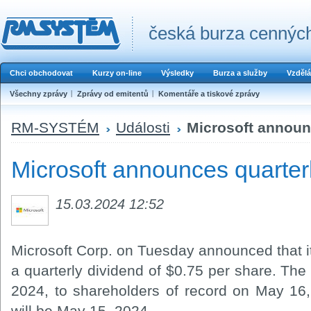
česká burza cenných
Chci obchodovat
Kurzy on-line
Výsledky
Burza a služby
Vzdělá
Všechny zprávy
Zprávy od emitentů
Komentáře a tiskové zprávy
RM-SYSTÉM
Události
Microsoft announ
Microsoft announces quarter
15.03.2024 12:52
Microsoft Corp. on Tuesday announced that it
a quarterly dividend of $0.75 per share. The
2024, to shareholders of record on May 16
will be May 15, 2024.