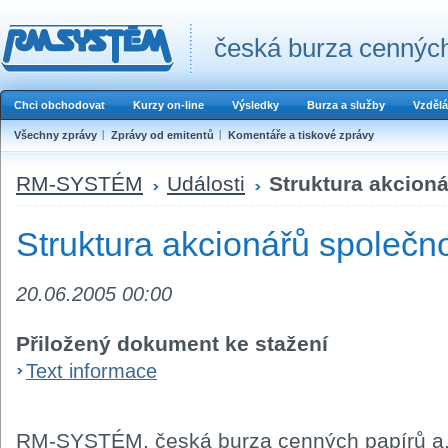
česká burza cenných
Chci obchodovat
Kurzy on-line
Výsledky
Burza a služby
Vzdělá
Všechny zprávy
Zprávy od emitentů
Komentáře a tiskové zprávy
RM-SYSTÉM
Události
Struktura akcioná
Struktura akcionářů společno
20.06.2005 00:00
Přiložený dokument ke stažení
Text informace
RM-SYSTÉM, česká burza cenných papírů a.