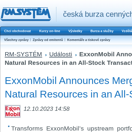
česká burza cenných
Chci obchodovat
Kurzy on-line
Výsledky
Burza a služby
Vzdělá
Všechny zprávy
Zprávy od emitentů
Komentáře a tiskové zprávy
RM-SYSTÉM
Události
ExxonMobil Anno
Natural Resources in an All-Stock Transac
ExxonMobil Announces Merg
Natural Resources in an All-
12.10.2023 14:58
Transforms ExxonMobil’s upstream portfo