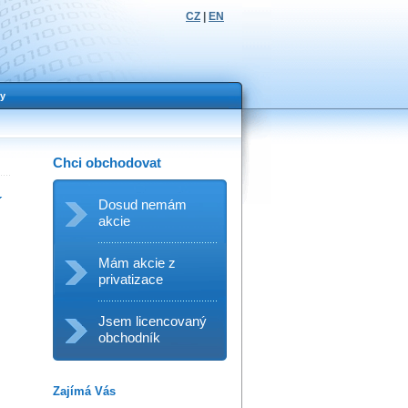
CZ
|
EN
y
Chci obchodovat
í
Dosud nemám
akcie
Mám akcie z
privatizace
Jsem licencovaný
obchodník
Zajímá Vás