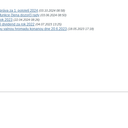
ráva za 1. pololetí 2024
(03.10.2024 08:58)
unkce člena dozorčí rady
(03.06.2024 08:50)
rok 2023
(22.04.2024 08:26)
 dividend za rok 2022
(04.07.2023 13:25)
u valnou hromadu konanou dne 20.6.2023
(18.05.2023 17:18)