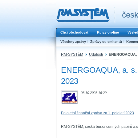
česk
Chci obchodovat
Kurzy on-line
Výsle
Všechny zprávy
Zprávy od emitentů
Koment
RM-SYSTÉM
Události
ENERGOAQUA, a. s
ENERGOAQUA, a. s. - P
2023
03.10.2023 16:29
Pololetní finanční zpráva za 1. pololetí 2023
RM-SYSTÉM, česká burza cenných papírů a.s