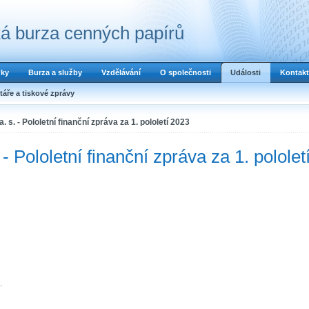
á burza cenných papírů
dky
Burza a služby
Vzdělávání
O společnosti
Události
Kontakt
áře a tiskové zprávy
. - Pololetní finanční zpráva za 1. pololetí 2023
ololetní finanční zpráva za 1. pololet
.