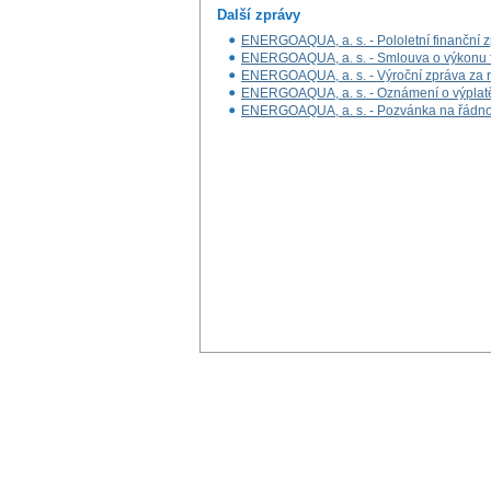
Další zprávy
ENERGOAQUA, a. s. - Pololetní finanční zp
ENERGOAQUA, a. s. - Smlouva o výkonu f
ENERGOAQUA, a. s. - Výroční zpráva za 
ENERGOAQUA, a. s. - Oznámení o výplatě
ENERGOAQUA, a. s. - Pozvánka na řádno