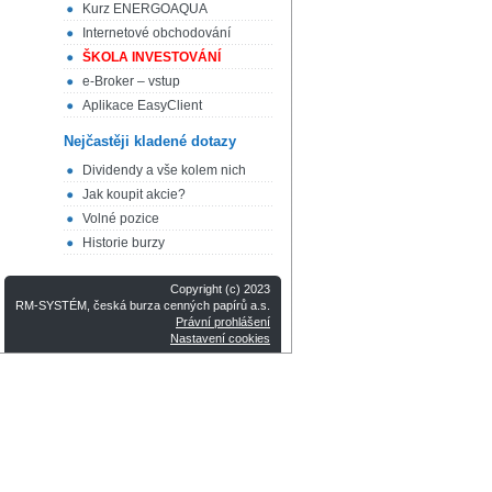
Kurz ENERGOAQUA
Internetové obchodování
ŠKOLA INVESTOVÁNÍ
e-Broker – vstup
Aplikace EasyClient
Nejčastěji kladené dotazy
Dividendy a vše kolem nich
Jak koupit akcie?
Volné pozice
Historie burzy
Copyright (c) 2023
RM-SYSTÉM, česká burza cenných papírů a.s.
Právní prohlášení
Nastavení cookies