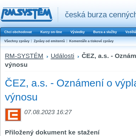
česká burza cenných
Chci obchodovat
Kurzy on-line
Výsledky
Burza a služby
Vzdělá
Všechny zprávy
Zprávy od emitentů
Komentáře a tiskové zprávy
RM-SYSTÉM
Události
ČEZ, a.s. - Ozná
výnosu
ČEZ, a.s. - Oznámení o výpl
výnosu
07.08.2023 16:27
Přiložený dokument ke stažení