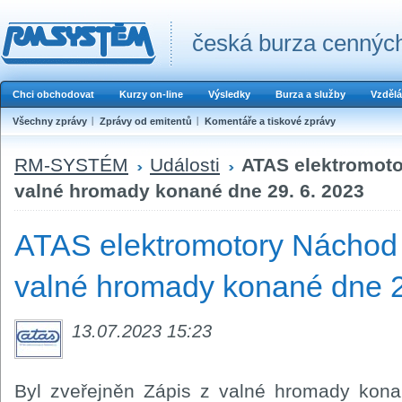
česká burza cenných
Chci obchodovat
Kurzy on-line
Výsledky
Burza a služby
Vzdělá
Všechny zprávy
Zprávy od emitentů
Komentáře a tiskové zprávy
RM-SYSTÉM
Události
ATAS elektromoto
valné hromady konané dne 29. 6. 2023
ATAS elektromotory Náchod a
valné hromady konané dne 2
13.07.2023 15:23
Byl zveřejněn Zápis z valné hromady kona