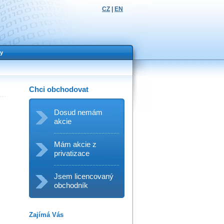
CZ
|
EN
y
Chci obchodovat
Dosud nemám
akcie
Mám akcie z
privatizace
Jsem licencovaný
obchodník
Zajímá Vás