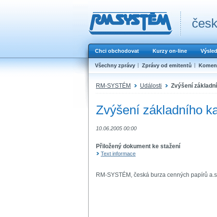
česk
Chci obchodovat
Kurzy on-line
Výsle
Všechny zprávy
Zprávy od emitentů
Koment
RM-SYSTÉM
Události
Zvýšení základní
Zvýšení základního ka
10.06.2005 00:00
Přiložený dokument ke stažení
Text informace
RM-SYSTÉM, česká burza cenných papírů a.s