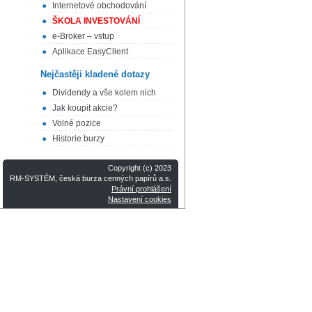
Internetové obchodování
ŠKOLA INVESTOVÁNÍ
e-Broker – vstup
Aplikace EasyClient
Nejčastěji kladené dotazy
Dividendy a vše kolem nich
Jak koupit akcie?
Volné pozice
Historie burzy
Copyright (c) 2023
RM-SYSTÉM, česká burza cenných papírů a.s.
Právní prohlášení
Nastavení cookies