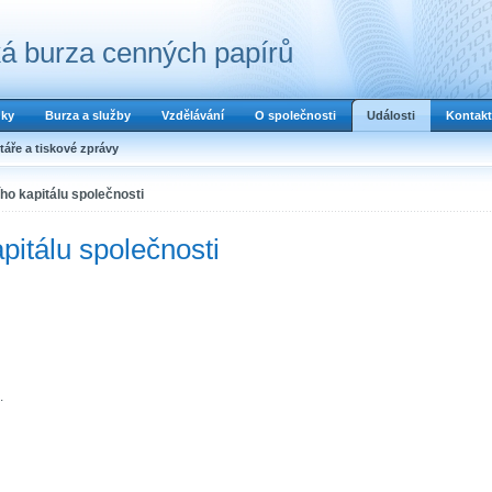
á burza cenných papírů
dky
Burza a služby
Vzdělávání
O společnosti
Události
Kontakt
áře a tiskové zprávy
ho kapitálu společnosti
pitálu společnosti
.