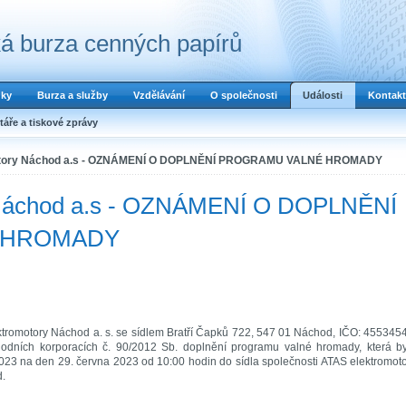
á burza cenných papírů
dky
Burza a služby
Vzdělávání
O společnosti
Události
Kontakt
áře a tiskové zprávy
otory Náchod a.s - OZNÁMENÍ O DOPLNĚNÍ PROGRAMU VALNÉ HROMADY
 Náchod a.s - OZNÁMENÍ O DOPLNĚNÍ
 HROMADY
ktromotory Náchod a. s. se sídlem Bratří Čapků 722, 547 01 Náchod, IČO: 455345
dních korporacích č. 90/2012 Sb. doplnění programu valné hromady, která by
23 na den 29. června 2023 od 10:00 hodin do sídla společnosti ATAS elektromot
d.