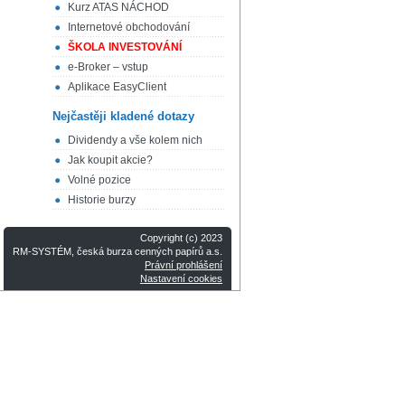
Kurz ATAS NÁCHOD
Internetové obchodování
ŠKOLA INVESTOVÁNÍ
e-Broker – vstup
Aplikace EasyClient
Nejčastěji kladené dotazy
Dividendy a vše kolem nich
Jak koupit akcie?
Volné pozice
Historie burzy
Copyright (c) 2023
RM-SYSTÉM, česká burza cenných papírů a.s.
Právní prohlášení
Nastavení cookies