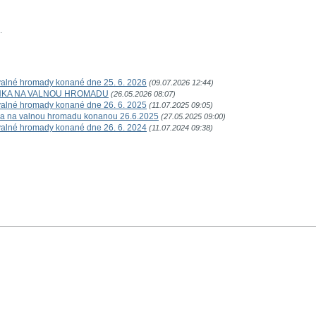
.
 valné hromady konané dne 25. 6. 2026
(09.07.2026 12:44)
ZVÁNKA NA VALNOU HROMADU
(26.05.2026 08:07)
 valné hromady konané dne 26. 6. 2025
(11.07.2025 09:05)
ka na valnou hromadu konanou 26.6.2025
(27.05.2025 09:00)
 valné hromady konané dne 26. 6. 2024
(11.07.2024 09:38)