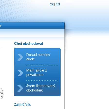
CZ
|
EN
y
Chci obchodovat
Dosud nemám
akcie
Mám akcie z
privatizace
Jsem licencovaný
43,
obchodník
la
ory
Zajímá Vás