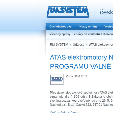
česk
Chci obchodovat
Kurzy on-line
Výsle
Všechny zprávy
Zprávy od emitentů
Koment
RM-SYSTÉM
Události
ATAS elektrom
ATAS elektromotory
PROGRAMU VALNÉ
20.06.2023 14:14
Představenstvo akciové společnosti ATAS ele
oznamuje dle § 369 odst. 3 Zákona o obcho
svolána pozvánkou uveřejněnou dne 29. 5. 20
Náchod a.s., Bratří Čapků 722, 547 01 Nácho
Celé znění oznámení