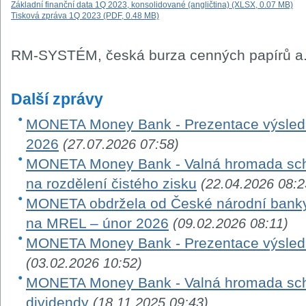
Základní finanční data 1Q 2023, konsolidované (angličtina) (XLSX, 0.07 MB)
Tisková zpráva 1Q 2023 (PDF, 0.48 MB)
RM-SYSTÉM, česká burza cenných papírů a.
Další zprávy
MONETA Money Bank - Prezentace výsledků
2026
(27.07.2026 07:58)
MONETA Money Bank - Valná hromada schv
na rozdělení čistého zisku
(22.04.2026 08:2
MONETA obdržela od České národní banky
na MREL – únor 2026
(09.02.2026 08:11)
MONETA Money Bank - Prezentace výsledk
(03.02.2026 10:52)
MONETA Money Bank - Valná hromada schv
dividendy
(18.11.2025 09:43)