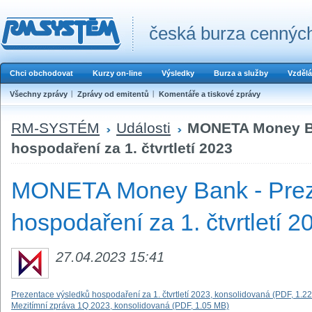
česká burza cenných
Chci obchodovat
Kurzy on-line
Výsledky
Burza a služby
Vzdělá
Všechny zprávy
Zprávy od emitentů
Komentáře a tiskové zprávy
RM-SYSTÉM
Události
MONETA Money Ba
hospodaření za 1. čtvrtletí 2023
MONETA Money Bank - Prez
hospodaření za 1. čtvrtletí 2
27.04.2023 15:41
Prezentace výsledků hospodaření za 1. čtvrtletí 2023, konsolidovaná (PDF, 1.2
Mezitímní zpráva 1Q 2023, konsolidovaná (PDF, 1.05 MB)