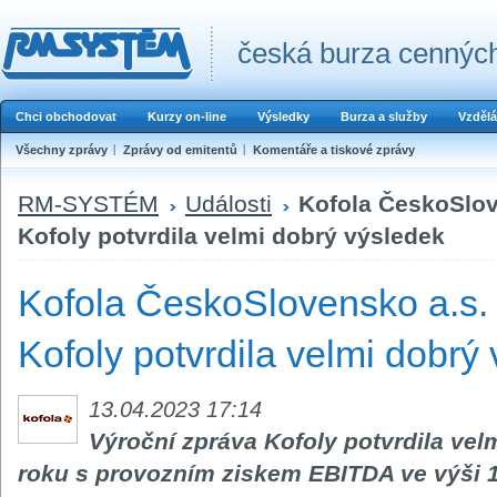
česká burza cenných
Chci obchodovat
Kurzy on-line
Výsledky
Burza a služby
Vzdělá
Všechny zprávy
Zprávy od emitentů
Komentáře a tiskové zprávy
RM-SYSTÉM
Události
Kofola ČeskoSlov
Kofoly potvrdila velmi dobrý výsledek
Kofola ČeskoSlovensko a.s. 
Kofoly potvrdila velmi dobrý
13.04.2023 17:14
Výroční zpráva Kofoly potvrdila ve
roku s provozním ziskem EBITDA ve výši 1