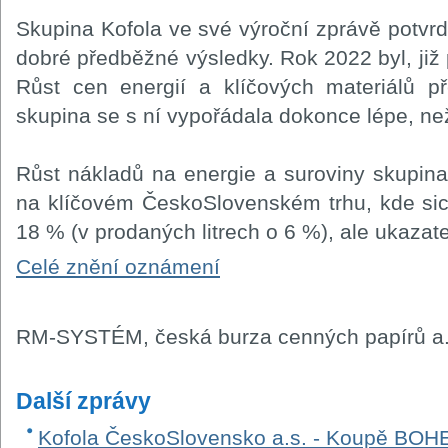
Skupina Kofola ve své výroční zprávě potvrd
dobré předběžné výsledky. Rok 2022 byl, již p
Růst cen energií a klíčových materiálů př
skupina se s ní vypořádala dokonce lépe, než
Růst nákladů na energie a suroviny skupina 
na klíčovém ČeskoSlovenském trhu, kde sic
18 % (v prodaných litrech o 6 %), ale ukazat
Celé znění oznámení
RM-SYSTÉM, česká burza cenných papírů a.
Další zprávy
Kofola ČeskoSlovensko a.s. - Koupě B