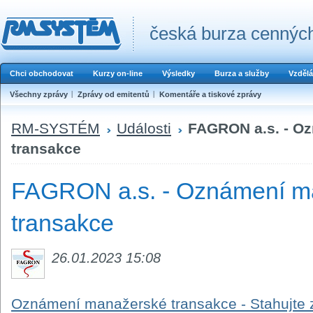
česká burza cenných
Chci obchodovat
Kurzy on-line
Výsledky
Burza a služby
Vzdělá
Všechny zprávy
Zprávy od emitentů
Komentáře a tiskové zprávy
RM-SYSTÉM
Události
FAGRON a.s. - O
transakce
FAGRON a.s. - Oznámení m
transakce
26.01.2023 15:08
Oznámení manažerské transakce - Stahujte 