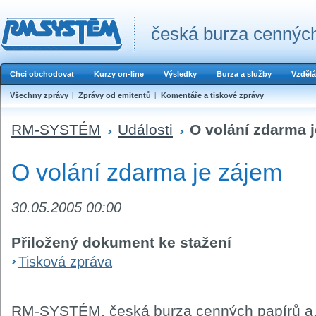
česká burza cenných
Chci obchodovat
Kurzy on-line
Výsledky
Burza a služby
Vzdělá
Všechny zprávy
Zprávy od emitentů
Komentáře a tiskové zprávy
RM-SYSTÉM
Události
O volání zdarma 
O volání zdarma je zájem
30.05.2005 00:00
Přiložený dokument ke stažení
Tisková zpráva
RM-SYSTÉM, česká burza cenných papírů a.