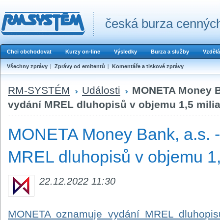
česká burza cenných
Chci obchodovat
Kurzy on-line
Výsledky
Burza a služby
Vzdělá
Všechny zprávy
Zprávy od emitentů
Komentáře a tiskové zprávy
RM-SYSTÉM
Události
MONETA Money Ba
vydání MREL dluhopisů v objemu 1,5 mili
MONETA Money Bank, a.s. -
MREL dluhopisů v objemu 1,
22.12.2022 11:30
MONETA oznamuje vydání MREL dluhopisů