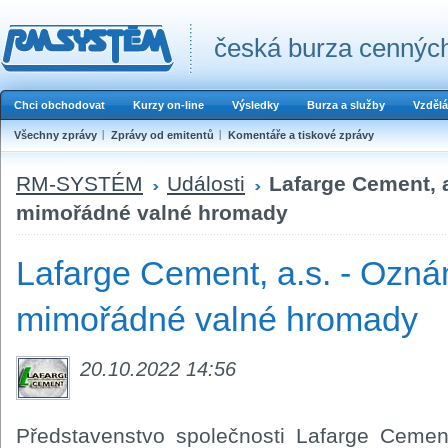
česká burza cenných
Chci obchodovat
Kurzy on-line
Výsledky
Burza a služby
Vzdělá
Všechny zprávy
Zprávy od emitentů
Komentáře a tiskové zprávy
RM-SYSTÉM
Události
Lafarge Cement, 
mimořádné valné hromady
Lafarge Cement, a.s. - Ozná
mimořádné valné hromady
20.10.2022 14:56
Představenstvo společnosti Lafarge Cement