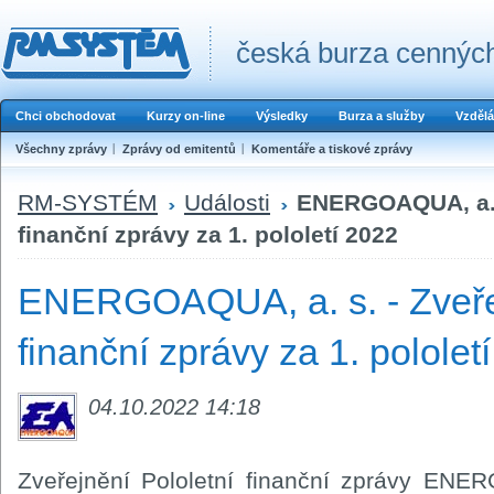
česká burza cenných
Chci obchodovat
Kurzy on-line
Výsledky
Burza a služby
Vzdělá
Všechny zprávy
Zprávy od emitentů
Komentáře a tiskové zprávy
RM-SYSTÉM
Události
ENERGOAQUA, a. s
finanční zprávy za 1. pololetí 2022
ENERGOAQUA, a. s. - Zveřej
finanční zprávy za 1. pololet
04.10.2022 14:18
Zveřejnění Pololetní finanční zprávy ENER