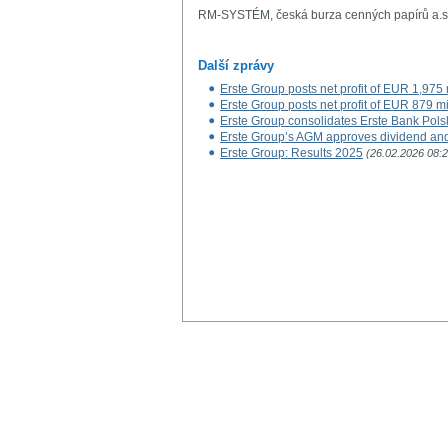
RM-SYSTÉM, česká burza cenných papírů a.s
Další zprávy
Erste Group posts net profit of EUR 1,975 m
Erste Group posts net profit of EUR 879 mill
Erste Group consolidates Erste Bank Pols
Erste Group’s AGM approves dividend an
Erste Group: Results 2025
(26.02.2026 08:2