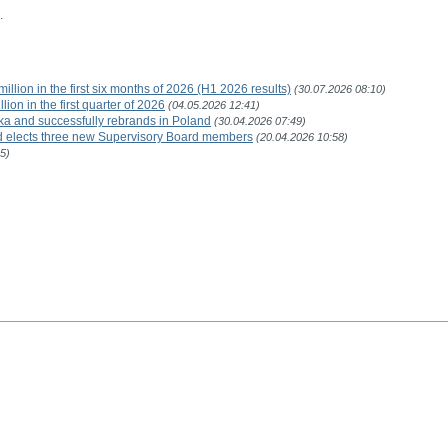
.
illion in the first six months of 2026 (H1 2026 results)
(30.07.2026 08:10)
ion in the first quarter of 2026
(04.05.2026 12:41)
ka and successfully rebrands in Poland
(30.04.2026 07:49)
d elects three new Supervisory Board members
(20.04.2026 10:58)
5)