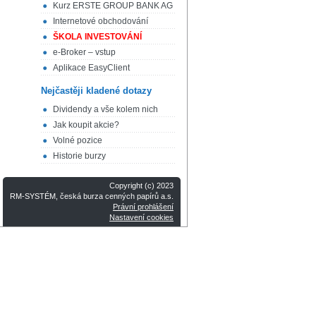
Kurz ERSTE GROUP BANK AG
Internetové obchodování
ŠKOLA INVESTOVÁNÍ
e-Broker – vstup
Aplikace EasyClient
Nejčastěji kladené dotazy
Dividendy a vše kolem nich
Jak koupit akcie?
Volné pozice
Historie burzy
Copyright (c) 2023
RM-SYSTÉM, česká burza cenných papírů a.s.
Právní prohlášení
Nastavení cookies