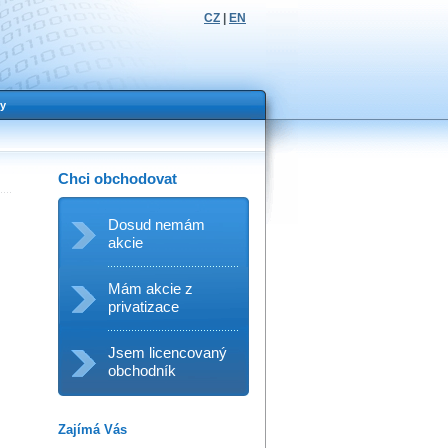
CZ
|
EN
y
Chci obchodovat
Dosud nemám
akcie
Mám akcie z
privatizace
Jsem licencovaný
obchodník
Zajímá Vás