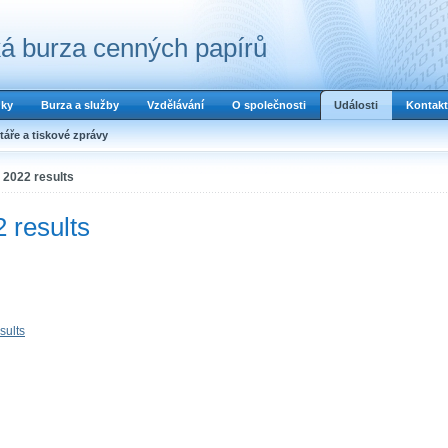
á burza cenných papírů
dky
Burza a služby
Vzdělávání
O společnosti
Události
Kontakt
áře a tiskové zprávy
 2022 results
 results
sults