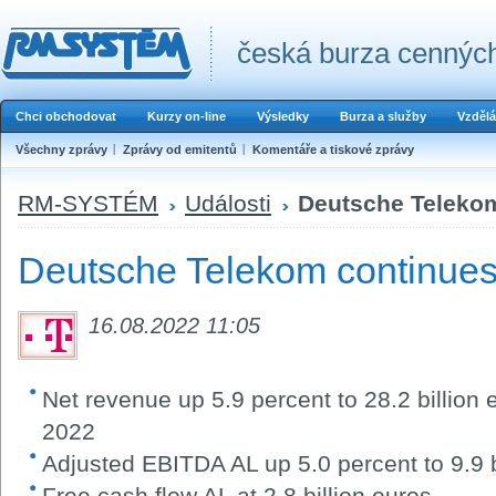
česká burza cenných
Chci obchodovat
Kurzy on-line
Výsledky
Burza a služby
Vzdělá
Všechny zprávy
Zprávy od emitentů
Komentáře a tiskové zprávy
RM-SYSTÉM
Události
Deutsche Telekom
Deutsche Telekom continues
16.08.2022 11:05
Net revenue up 5.9 percent to 28.2 billion 
2022
Adjusted EBITDA AL up 5.0 percent to 9.9 b
Free cash flow AL at 2.8 billion euros