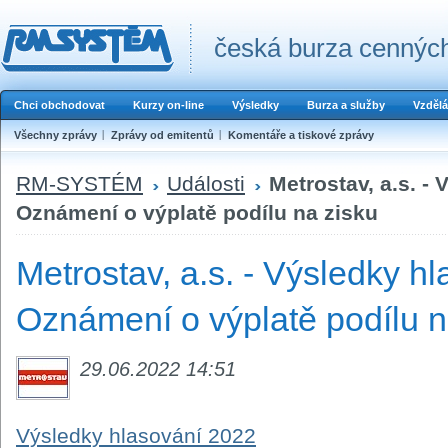
česká burza cenných
Chci obchodovat
Kurzy on-line
Výsledky
Burza a služby
Vzdělá
Všechny zprávy
Zprávy od emitentů
Komentáře a tiskové zprávy
RM-SYSTÉM
Události
Metrostav, a.s. -
Oznámení o výplatě podílu na zisku
Metrostav, a.s. - Výsledky h
Oznámení o výplatě podílu n
29.06.2022 14:51
Výsledky hlasování 2022