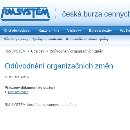
česká burza cenných
Chci obchodovat
Kurzy on-line
Výsledky
Burza a služby
Vzdělá
Všechny zprávy
Zprávy od emitentů
Komentáře a tiskové zprávy
RM-SYSTÉM
Události
Odůvodnění organizačních změn
Odůvodnění organizačních změn
16.05.2005 00:00
Přiložený dokument ke stažení
Text informace
RM-SYSTÉM, česká burza cenných papírů a.s.