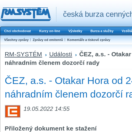
česká burza cenných
Chci obchodovat
Kurzy on-line
Výsledky
Burza a služby
Vzdělá
Všechny zprávy
Zprávy od emitentů
Komentáře a tiskové zprávy
RM-SYSTÉM
Události
ČEZ, a.s. - Otakar
náhradním členem dozorčí rady
ČEZ, a.s. - Otakar Hora od 2
náhradním členem dozorčí r
19.05.2022 14:55
Přiložený dokument ke stažení