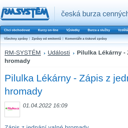
česká burza cenných
Chci obchodovat
Kurzy on-line
Výsledky
Burza a služby
Vzdělá
Všechny zprávy
Zprávy od emitentů
Komentáře a tiskové zprávy
RM-SYSTÉM
Události
Pilulka Lékárny -
hromady
Pilulka Lékárny - Zápis z je
hromady
01.04.2022 16:09
Zápis z jednání valné hromady