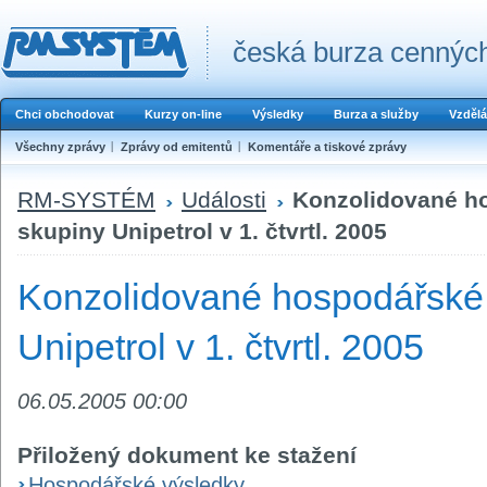
česká burza cenných
Chci obchodovat
Kurzy on-line
Výsledky
Burza a služby
Vzdělá
Všechny zprávy
Zprávy od emitentů
Komentáře a tiskové zprávy
RM-SYSTÉM
Události
Konzolidované h
skupiny Unipetrol v 1. čtvrtl. 2005
Konzolidované hospodářské 
Unipetrol v 1. čtvrtl. 2005
06.05.2005 00:00
Přiložený dokument ke stažení
Hospodářské výsledky