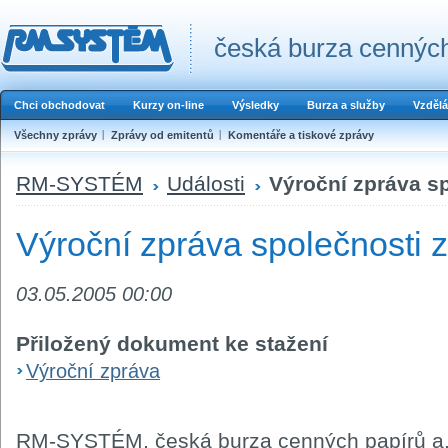
česká burza cenných
Chci obchodovat
Kurzy on-line
Výsledky
Burza a služby
Vzdělá
Všechny zprávy
Zprávy od emitentů
Komentáře a tiskové zprávy
RM-SYSTÉM
Události
Výroční zpráva sp
Výroční zpráva společnosti 
03.05.2005 00:00
Přiložený dokument ke stažení
Výroční zpráva
RM-SYSTÉM, česká burza cenných papírů a.