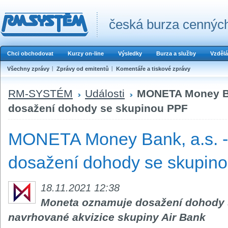
česká burza cenných
Chci obchodovat
Kurzy on-line
Výsledky
Burza a služby
Vzdělá
Všechny zprávy
Zprávy od emitentů
Komentáře a tiskové zprávy
RM-SYSTÉM
Události
MONETA Money Ba
dosažení dohody se skupinou PPF
MONETA Money Bank, a.s. 
dosažení dohody se skupin
18.11.2021 12:38
Moneta oznamuje dosažení dohody 
navrhované akvizice skupiny Air Bank