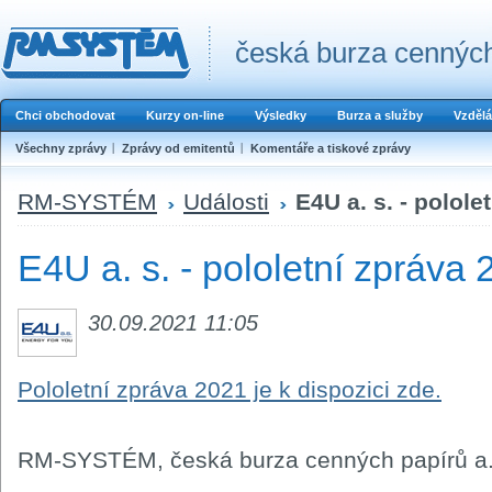
česká burza cenných
Chci obchodovat
Kurzy on-line
Výsledky
Burza a služby
Vzdělá
Všechny zprávy
Zprávy od emitentů
Komentáře a tiskové zprávy
RM-SYSTÉM
Události
E4U a. s. - polole
E4U a. s. - pololetní zpráva
30.09.2021 11:05
Pololetní zpráva 2021 je k dispozici zde.
RM-SYSTÉM, česká burza cenných papírů a.