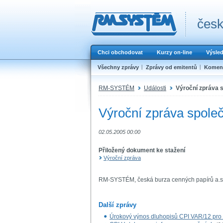
česk
Chci obchodovat
Kurzy on-line
Výsle
Všechny zprávy
Zprávy od emitentů
Koment
RM-SYSTÉM
Události
Výroční zpráva s
Výroční zpráva společ
02.05.2005 00:00
Přiložený dokument ke stažení
Výroční zpráva
RM-SYSTÉM, česká burza cenných papírů a.s
Další zprávy
Úrokový výnos dluhopisů CPI VAR/12 pro 