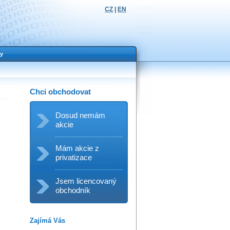
CZ
|
EN
y
Chci obchodovat
Dosud nemám
akcie
Mám akcie z
privatizace
Jsem licencovaný
obchodník
Zajímá Vás