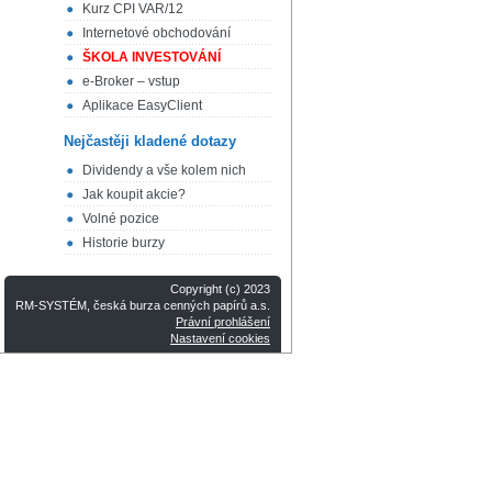
Kurz CPI VAR/12
Internetové obchodování
ŠKOLA INVESTOVÁNÍ
e-Broker – vstup
Aplikace EasyClient
Nejčastěji kladené dotazy
Dividendy a vše kolem nich
Jak koupit akcie?
Volné pozice
Historie burzy
Copyright (c) 2023
RM-SYSTÉM, česká burza cenných papírů a.s.
Právní prohlášení
Nastavení cookies