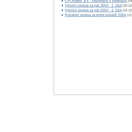
CPI Hotels, a.s. - informace o změnách
(0
Výroční zpráva za rok 2003 - 1. část
(05.10
Výroční zpráva za rok 2003 - 2. část
(05.10
Pololetní zpráva za první pololetí 2004
(31