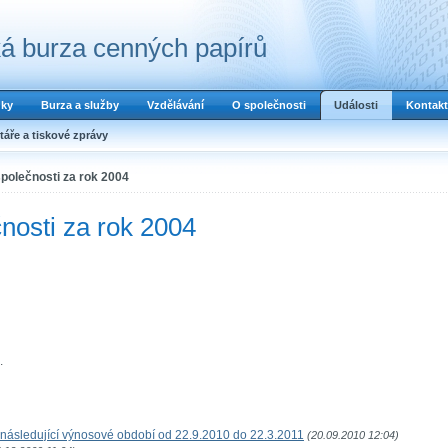
á burza cenných papírů
dky
Burza a služby
Vzdělávání
O společnosti
Události
Kontakt
áře a tiskové zprávy
polečnosti za rok 2004
nosti za rok 2004
.
následující výnosové období od 22.9.2010 do 22.3.2011
(20.09.2010 12:04)