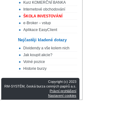
Kurz KOMERČNÍ BANKA
Internetové obchodování
ŠKOLA INVESTOVÁNÍ
e-Broker – vstup
Aplikace EasyClient
Nejčastěji kladené dotazy
Dividendy a vše kolem nich
Jak koupit akcie?
Volné pozice
Historie burzy
Copyright (c) 2023
RM-SYSTÉM, česká burza cenných papírů a.s.
Právní prohlášení
Nastavení cookies