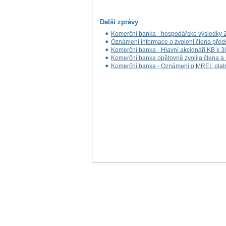
Další zprávy
Komerční banka - hospodářské výsledky 
Oznámení informace o zvolení člena předs
Komerční banka - Hlavní akcionáři KB k 
Komerční banka opětovně zvolila člena a 
Komerční banka - Oznámení o MREL plat