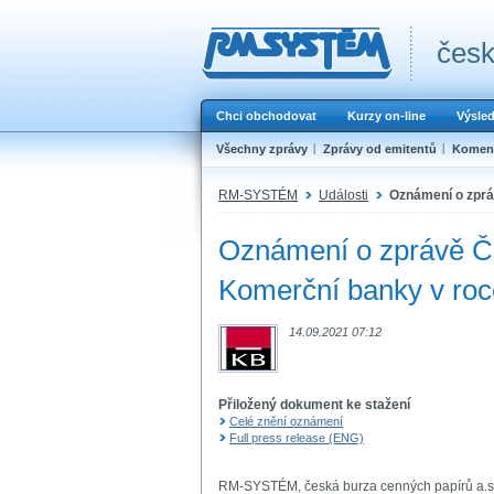
česk
Chci obchodovat
Kurzy on-line
Výsle
Všechny zprávy
Zprávy od emitentů
Koment
RM-SYSTÉM
Události
Oznámení o zprá
Oznámení o zprávě ČN
Komerční banky v roc
14.09.2021 07:12
Přiložený dokument ke stažení
Celé znění oznámení
Full press release (ENG)
RM-SYSTÉM, česká burza cenných papírů a.s