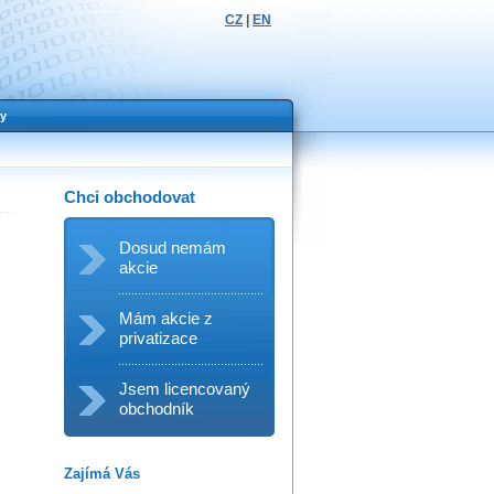
CZ
|
EN
y
Chci obchodovat
Dosud nemám
akcie
Mám akcie z
privatizace
Jsem licencovaný
obchodník
Zajímá Vás