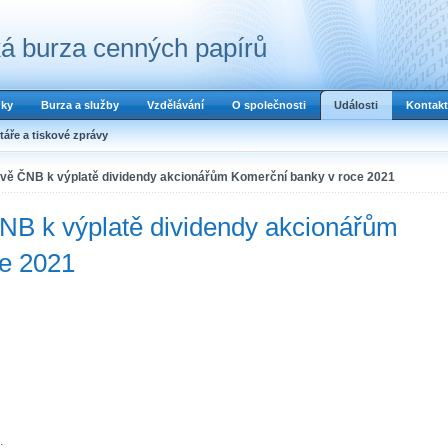
á burza cenných papírů
dky
Burza a služby
Vzdělávání
O společnosti
Události
Kontakt
áře a tiskové zprávy
vě ČNB k výplatě dividendy akcionářům Komerční banky v roce 2021
B k výplatě dividendy akcionářům
e 2021
.