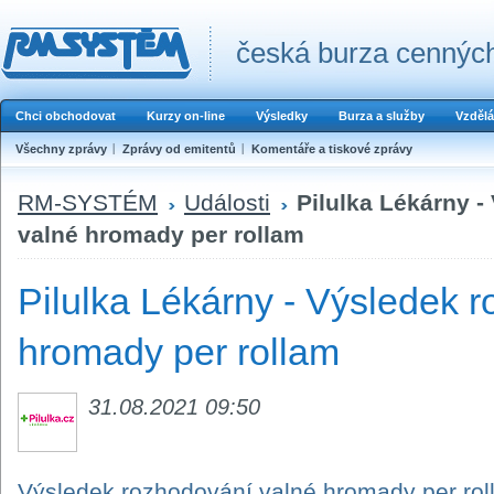
česká burza cenných
Chci obchodovat
Kurzy on-line
Výsledky
Burza a služby
Vzdělá
Všechny zprávy
Zprávy od emitentů
Komentáře a tiskové zprávy
RM-SYSTÉM
Události
Pilulka Lékárny 
valné hromady per rollam
Pilulka Lékárny - Výsledek 
hromady per rollam
31.08.2021 09:50
Výsledek rozhodování valné hromady per ro