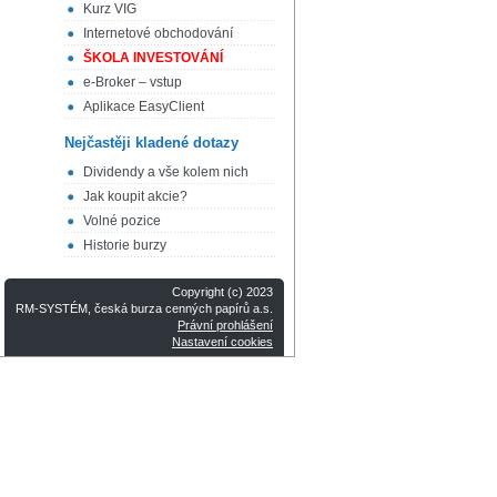
Kurz VIG
Internetové obchodování
ŠKOLA INVESTOVÁNÍ
e-Broker – vstup
Aplikace EasyClient
Nejčastěji kladené dotazy
Dividendy a vše kolem nich
Jak koupit akcie?
Volné pozice
Historie burzy
Copyright (c) 2023
RM-SYSTÉM, česká burza cenných papírů a.s.
Právní prohlášení
Nastavení cookies