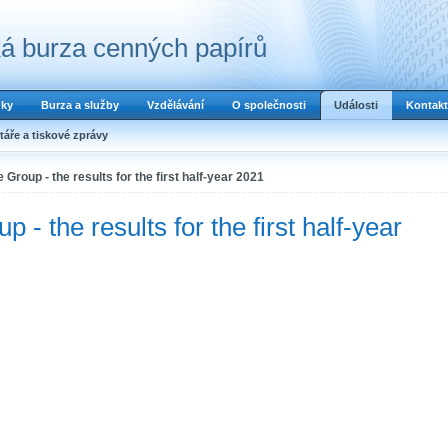
á burza cenných papírů
dky
Burza a služby
Vzdělávání
O společnosti
Události
Kontakt
áře a tiskové zprávy
Group - the results for the first half-year 2021
- the results for the first half-year