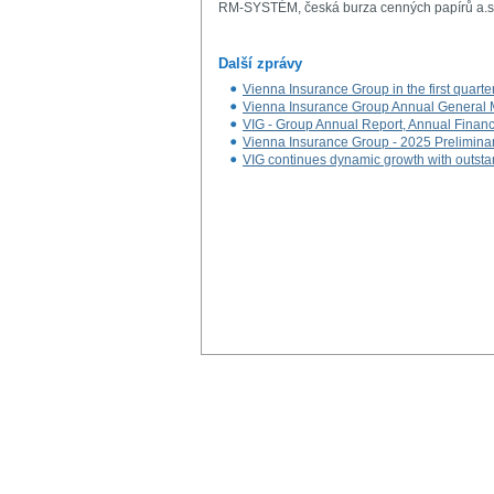
RM-SYSTÉM, česká burza cenných papírů a.s
Další zprávy
Vienna Insurance Group in the first quarte
Vienna Insurance Group Annual General 
VIG - Group Annual Report, Annual Financ
Vienna Insurance Group - 2025 Prelimin
VIG continues dynamic growth with outs