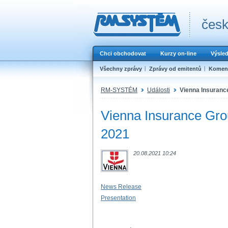
česk
Chci obchodovat
Kurzy on-line
Výsle
Všechny zprávy
Zprávy od emitentů
Koment
RM-SYSTÉM
Události
Vienna Insurance 
Vienna Insurance Group 
2021
20.08.2021 10:24
News Release
Presentation