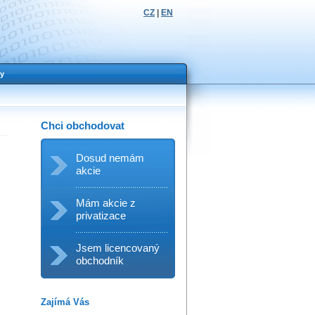
CZ
|
EN
y
Chci obchodovat
Dosud nemám
akcie
Mám akcie z
privatizace
Jsem licencovaný
obchodník
Zajímá Vás