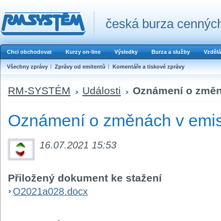
česká burza cenných
Chci obchodovat
Kurzy on-line
Výsledky
Burza a služby
Vzdělá
Všechny zprávy
Zprávy od emitentů
Komentáře a tiskové zprávy
RM-SYSTÉM
Události
Oznámení o změná
Oznámení o změnách v emis
16.07.2021 15:53
Přiložený dokument ke stažení
O2021a028.docx