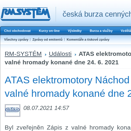
česká burza cenných
Chci obchodovat
Kurzy on-line
Výsledky
Burza a služby
Vzdělá
Všechny zprávy
Zprávy od emitentů
Komentáře a tiskové zprávy
RM-SYSTÉM
Události
ATAS elektromoto
valné hromady konané dne 24. 6. 2021
ATAS elektromotory Náchod a
valné hromady konané dne 2
08.07.2021 14:57
Byl zveřejněn Zápis z valné hromady kona