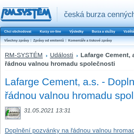
česká burza cenných
Chci obchodovat
Kurzy on-line
Výsledky
Burza a služby
Vzdělá
Všechny zprávy
Zprávy od emitentů
Komentáře a tiskové zprávy
RM-SYSTÉM
Události
Lafarge Cement, 
řádnou valnou hromadu společnosti
Lafarge Cement, a.s. - Dopl
řádnou valnou hromadu spol
31.05.2021 13:31
Doplnění pozvánky na řádnou valnou hromad