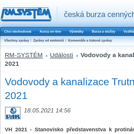
česká burza cenných
Chci obchodovat
Kurzy on-line
Výsledky
Burza a služby
Vzdělá
Všechny zprávy
Zprávy od emitentů
Komentáře a tiskové zprávy
RM-SYSTÉM
Události
Vodovody a kanali
2021
Vodovody a kanalizace Trutno
2021
18.05.2021 14:56
VH 2021 - Stanovisko představenstva k protiná