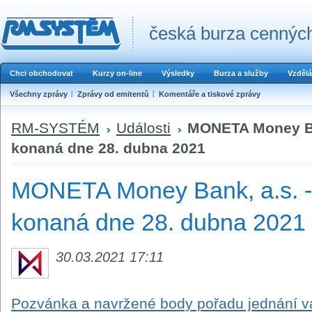
česká burza cenných
Chci obchodovat
Kurzy on-line
Výsledky
Burza a služby
Vzdělá
Všechny zprávy
Zprávy od emitentů
Komentáře a tiskové zprávy
RM-SYSTÉM
Události
MONETA Money Ba
konaná dne 28. dubna 2021
MONETA Money Bank, a.s. -
konaná dne 28. dubna 2021
30.03.2021 17:11
Pozvánka a navržené body pořadu jednání 