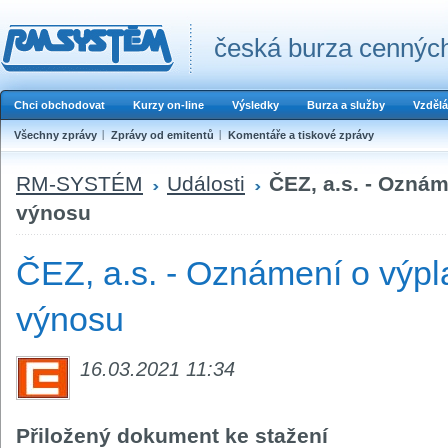
česká burza cenných
Chci obchodovat
Kurzy on-line
Výsledky
Burza a služby
Vzdělá
Všechny zprávy
Zprávy od emitentů
Komentáře a tiskové zprávy
RM-SYSTÉM
Události
ČEZ, a.s. - Ozná
výnosu
ČEZ, a.s. - Oznámení o výpl
výnosu
16.03.2021 11:34
Přiložený dokument ke stažení