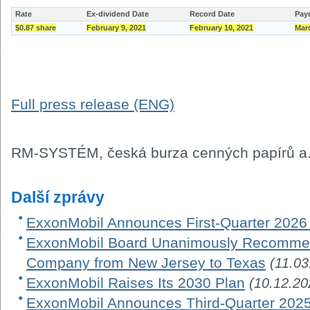
Rate
Ex-dividend Date
Record Date
Pay
$0.87 share
February 9, 2021
February 10, 2021
Marc
Full press release (ENG)
RM-SYSTÉM, česká burza cenných papírů a.
Další zprávy
ExxonMobil Announces First-Quarter 2026
ExxonMobil Board Unanimously Recommen
Company from New Jersey to Texas
(11.03
ExxonMobil Raises Its 2030 Plan
(10.12.20
ExxonMobil Announces Third-Quarter 2025