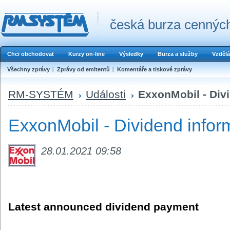
česká burza cenných
Chci obchodovat
Kurzy on-line
Výsledky
Burza a služby
Vzdělá
Všechny zprávy
Zprávy od emitentů
Komentáře a tiskové zprávy
RM-SYSTÉM
Události
ExxonMobil - Div
ExxonMobil - Dividend infor
28.01.2021 09:58
Latest announced dividend payment