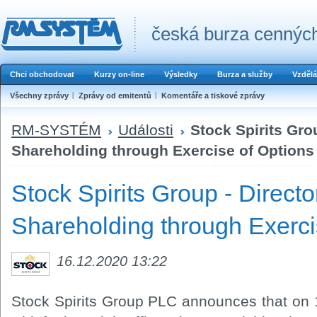
česká burza cenných
Chci obchodovat
Kurzy on-line
Výsledky
Burza a služby
Vzdělá
Všechny zprávy
Zprávy od emitentů
Komentáře a tiskové zprávy
RM-SYSTÉM
Události
Stock Spirits Gro
Shareholding through Exercise of Options
Stock Spirits Group - Direct
Shareholding through Exerci
16.12.2020 13:22
Stock Spirits Group PLC announces that on