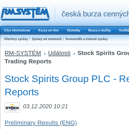
česká burza cenných
Chci obchodovat
Kurzy on-line
Výsledky
Burza a služby
Vzdělá
Všechny zprávy
Zprávy od emitentů
Komentáře a tiskové zprávy
RM-SYSTÉM
Události
Stock Spirits Gro
Trading Reports
Stock Spirits Group PLC - R
Reports
03.12.2020 10:21
Preliminary Results (ENG)