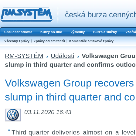
česká burza cenných
Chci obchodovat
Kurzy on-line
Výsledky
Burza a služby
Vzdělá
Všechny zprávy
Zprávy od emitentů
Komentáře a tiskové zprávy
RM-SYSTÉM
Události
Volkswagen Group
slump in third quarter and confirms outlo
Volkswagen Group recovers 
slump in third quarter and co
03.11.2020 16:43
Third-quarter deliveries almost on a level