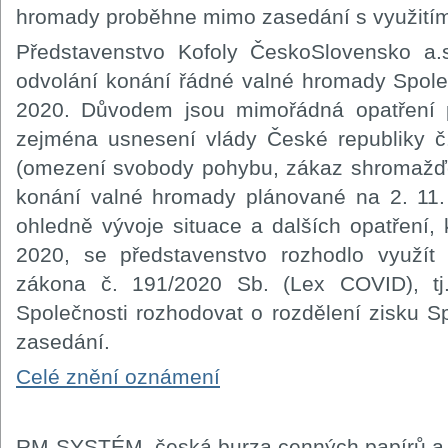
hromady proběhne mimo zasedání s využitím
Představenstvo Kofoly ČeskoSlovensko a.s
odvolání konání řádné valné hromady Spole
2020. Důvodem jsou mimořádná opatření př
zejména usnesení vlády České republiky č
(omezení svobody pohybu, zákaz shromažďov
konání valné hromady plánované na 2. 11.
ohledně vývoje situace a dalších opatření, 
2020, se představenstvo rozhodlo využí
zákona č. 191/2020 Sb. (Lex COVID), tj
Společnosti rozhodovat o rozdělení zisku 
zasedání.
Celé znění oznámení
RM-SYSTÉM, česká burza cenných papírů a.