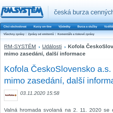
česká burza cenných
Chci obchodovat
Kurzy on-line
Výsledky
Burza a služby
Vzdělá
Všechny zprávy
Zprávy od emitentů
Komentáře a tiskové zprávy
RM-SYSTÉM
Události
Kofola ČeskoSlov
mimo zasedání, další informace
Kofola ČeskoSlovensko a.s.
mimo zasedání, další inform
03.11.2020 15:58
Valná hromada svolaná na 2. 11. 2020 se 