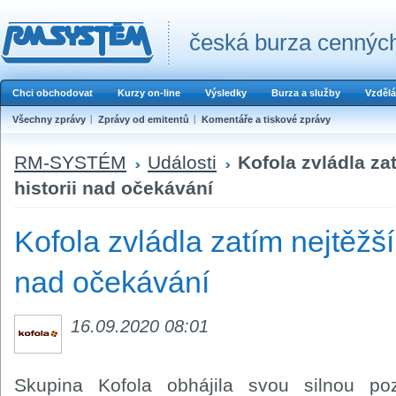
česká burza cenných
Chci obchodovat
Kurzy on-line
Výsledky
Burza a služby
Vzdělá
Všechny zprávy
Zprávy od emitentů
Komentáře a tiskové zprávy
RM-SYSTÉM
Události
Kofola zvládla zat
historii nad očekávání
Kofola zvládla zatím nejtěžší 
nad očekávání
16.09.2020 08:01
Skupina Kofola obhájila svou silnou po