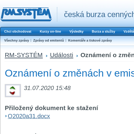
česká burza cenných
Chci obchodovat
Kurzy on-line
Výsledky
Burza a služby
Vzdělá
Všechny zprávy
Zprávy od emitentů
Komentáře a tiskové zprávy
RM-SYSTÉM
Události
Oznámení o změná
Oznámení o změnách v emis
31.07.2020 15:48
Přiložený dokument ke stažení
O2020a31.docx