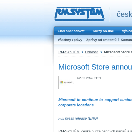
česk
Chci obchodovat
Kurzy on-line
Výsle
Všechny zprávy
Zprávy od emitentů
Koment
RM-SYSTÉM
Události
Microsoft Store 
Microsoft Store annou
02.07.2020 11:11
Microsoft to continue to support custo
corporate locations
Full press release (ENG)
RM-SYSTÉM, česká burza cenných papírů a.s