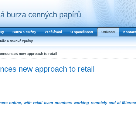
á burza cenných papírů
dky
Burza a služby
Vzdělávání
O společnosti
Události
Kontakt
áře a tiskové zprávy
announces new approach to retail
nces new approach to retail
mers online, with retail team members working remotely and at Microso
.