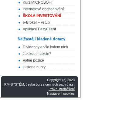
Kurz MICROSOFT
Internetové obchodování
ŠKOLA INVESTOVÁNÍ
e-Broker – vstup
Aplikace EasyClient
Nejčastěji kladené dotazy
Dividendy a vše kolem nich
Jak koupit akcie?
Volné pozice
Historie burzy
Copyright (c) 2023
RM-SYSTÉM, česká burza cenných papírů a.s.
Právní prohlášení
Nastavení cookies