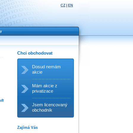
CZ
|
EN
y
Chci obchodovat
Dosud nemám
akcie
Mám akcie z
privatizace
ft
Jsem licencovaný
obchodník
Zajímá Vás