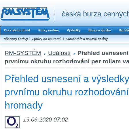
česká burza cenných
Chci obchodovat
Kurzy on-line
Výsledky
Burza a služby
Vzdělá
Všechny zprávy
Zprávy od emitentů
Komentáře a tiskové zprávy
RM-SYSTÉM
Události
Přehled usnesení
prvnímu okruhu rozhodování per rollam v
Přehled usnesení a výsledky
prvnímu okruhu rozhodování 
hromady
19.06.2020 07:02