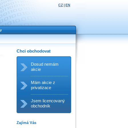
CZ
|
EN
y
Chci obchodovat
Dosud nemám
akcie
Mám akcie z
privatizace
Jsem licencovaný
obchodník
Zajímá Vás