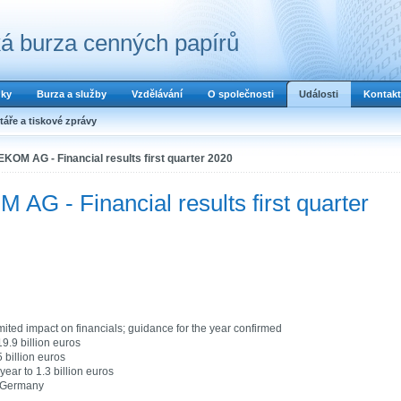
á burza cenných papírů
dky
Burza a služby
Vzdělávání
O společnosti
Události
Kontakt
áře a tiskové zprávy
M AG - Financial results first quarter 2020
- Financial results first quarter
ited impact on financials; guidance for the year confirmed
19.9 billion euros
 billion euros
year to 1.3 billion euros
n Germany