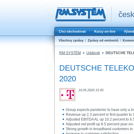
česk
Chci obchodovat
Kurzy on-line
Výsle
Všechny zprávy
Zprávy od emitentů
Koment
RM-SYSTÉM
Události
DEUTSCHE TELEKO
DEUTSCHE TELEKOM AG 
2020
19.05.2020 15:45
Group expects pandemic to have only a lim
Revenue up 2.3 percent in first quarter to 
Adjusted EBITDA AL up 10.2 percent to 6.5
Adjusted net profit up 8.5 percent year-on-
Strong growth in broadband customers i
Increase in customer satisfaction