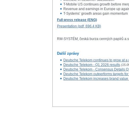
T-Mobile US continues growth before mer
Revenue and earnings in Europe up aga
T-Systems’ growth areas gain momentum
Full press release (ENG)
Presentation (pdf, 696.4 KB)
RM-SYSTÉM, česká burza cenných papírů a.s
Další zprávy
Deutsche Telekom continues to grow at a 
Deutsche Telekom - Q1 2026 results
(15.0
Deutsche Telekom - Consensus Details Q
Deutsche Telekom outperforms targets for
Deutsche Telekom increases brand value 