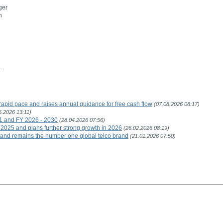
ger
in
.
rapid pace and raises annual guidance for free cash flow
(07.08.2026 08:17)
5.2026 13:11)
1 and FY 2026 - 2030
(28.04.2026 07:56)
 2025 and plans further strong growth in 2026
(26.02.2026 08:19)
and remains the number one global telco brand
(21.01.2026 07:50)