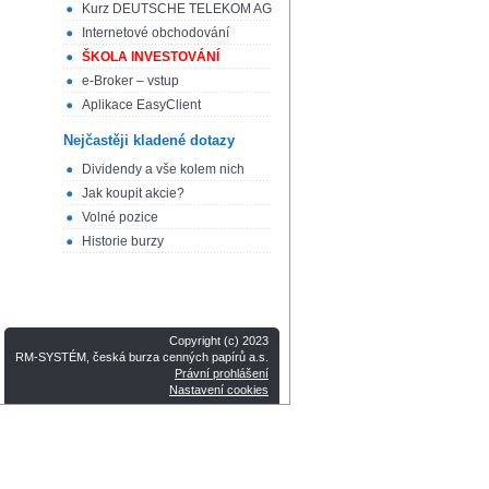
Kurz DEUTSCHE TELEKOM AG
Internetové obchodování
ŠKOLA INVESTOVÁNÍ
e-Broker – vstup
Aplikace EasyClient
Nejčastěji kladené dotazy
Dividendy a vše kolem nich
Jak koupit akcie?
Volné pozice
Historie burzy
Copyright (c) 2023
RM-SYSTÉM, česká burza cenných papírů a.s.
Právní prohlášení
Nastavení cookies