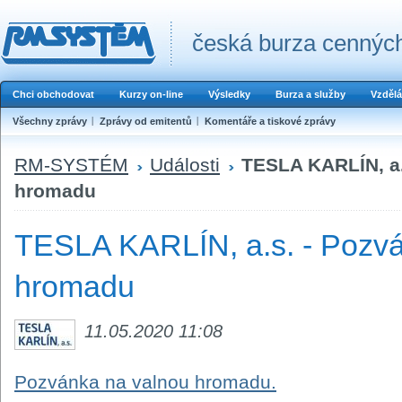
česká burza cenných
Chci obchodovat
Kurzy on-line
Výsledky
Burza a služby
Vzdělá
Všechny zprávy
Zprávy od emitentů
Komentáře a tiskové zprávy
RM-SYSTÉM
Události
TESLA KARLÍN, a.
hromadu
TESLA KARLÍN, a.s. - Pozvá
hromadu
11.05.2020 11:08
Pozvánka na valnou hromadu.