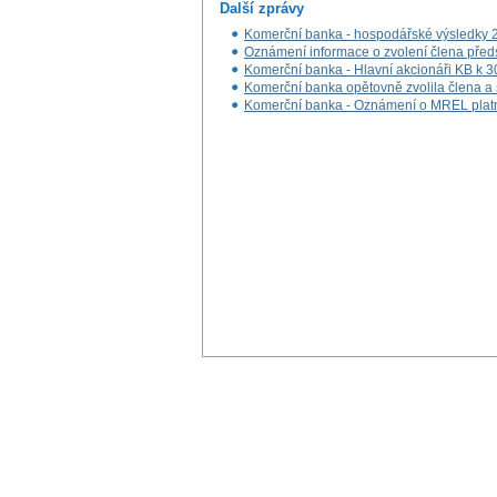
Další zprávy
Komerční banka - hospodářské výsledky 
Oznámení informace o zvolení člena předs
Komerční banka - Hlavní akcionáři KB k 
Komerční banka opětovně zvolila člena a 
Komerční banka - Oznámení o MREL plat