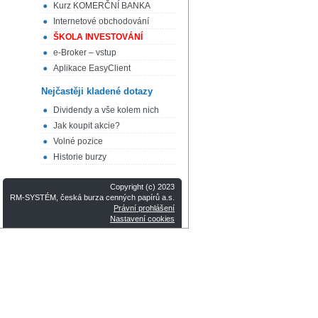
Kurz KOMERČNÍ BANKA
Internetové obchodování
ŠKOLA INVESTOVÁNÍ
e-Broker – vstup
Aplikace EasyClient
Nejčastěji kladené dotazy
Dividendy a vše kolem nich
Jak koupit akcie?
Volné pozice
Historie burzy
Copyright (c) 2023
RM-SYSTÉM, česká burza cenných papírů a.s.
Právní prohlášení
Nastavení cookies