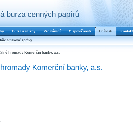
á burza cenných papírů
dky
Burza a služby
Vzdělávání
O společnosti
Události
Kontakt
áře a tiskové zprávy
Valné hromady Komerční banky, a.s.
 hromady Komerční banky, a.s.
.