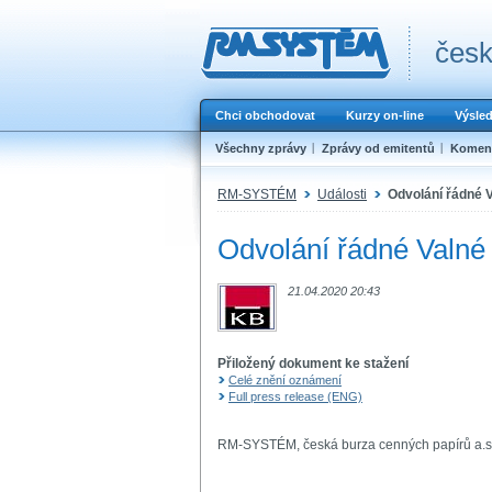
česk
Chci obchodovat
Kurzy on-line
Výsle
Všechny zprávy
Zprávy od emitentů
Koment
RM-SYSTÉM
Události
Odvolání řádné 
Odvolání řádné Valné
21.04.2020 20:43
Přiložený dokument ke stažení
Celé znění oznámení
Full press release (ENG)
RM-SYSTÉM, česká burza cenných papírů a.s