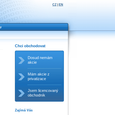
CZ
|
EN
y
Chci obchodovat
Dosud nemám
akcie
Mám akcie z
privatizace
Jsem licencovaný
obchodník
Zajímá Vás